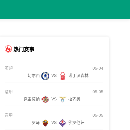
热门赛事
英超
05-04
切尔西
VS
诺丁汉森林
意甲
05-05
克雷莫纳
VS
拉齐奥
意甲
05-05
罗马
VS
佛罗伦萨