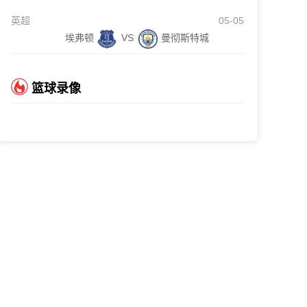
英超
05-05
埃弗顿
VS
曼彻斯特城
篮球录像