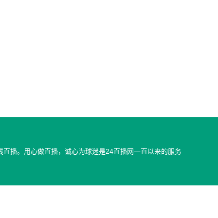
直播。用心做直播，诚心为球迷是24直播网一直以来的服务
和视频内容，如有侵犯您的权益请通知我们，我们会第一时间