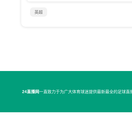
英超
24直播网
一直致力于为广大体育球迷提供最新最全的足球直
24直播网所有直播信号和视频录像均由用户收集或从搜索